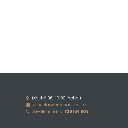
Dlouhá 36, 110 00 Praha 1

kancelar@buresabures.cz

Zavolejte nám:
725 164 503
