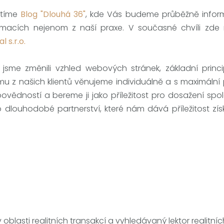
štíme
Blog "Dlouhá 36"
, kde Vás budeme průběžně infor
ormacích nejenom z naší praxe. V současné chvíli zde 
 s.r.o.
jsme změnili vzhled webových stránek, základní princ
mu z našich klientů věnujeme individuálně a s maximální 
vědností a bereme ji jako příležitost pro dosažení sp
o dlouhodobé partnerství, které nám dává příležitost zís
 oblasti realitních transakcí a vyhledávaný lektor realitníc