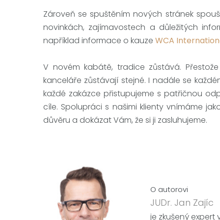
Zároveň se spuštěním nových stránek spou
novinkách, zajímavostech a důležitých inf
například informace o kauze
WCA International
V novém kabátě, tradice zůstává. Přestože 
kanceláře zůstávají stejné. I nadále se každé
každé zakázce přistupujeme s patřičnou odpo
cíle. Spolupráci s našimi klienty vnímáme jak
důvěru a dokázat Vám, že si ji zasluhujeme.
O autorovi
JUDr. Jan Zajíc
je zkušený expert v