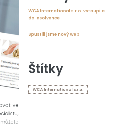
WCA International s.r.o. vstoupila
do insolvence
Spustili jsme nový web
Štítky
WCA International s.r.o.
tovat ve
ialistu,
s můžete