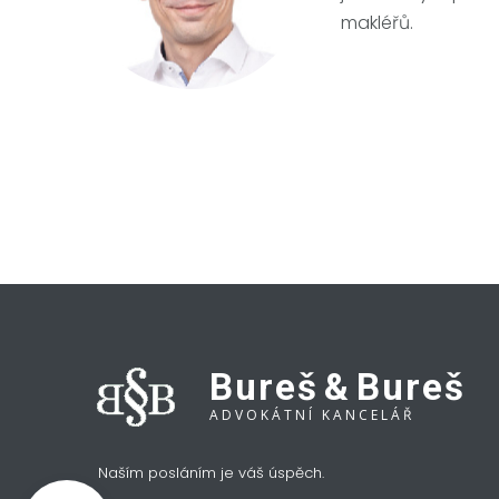
makléřů.
Bureš
&
Bureš
ADVOKÁTNÍ KANCELÁŘ
Naším posláním je váš úspěch.