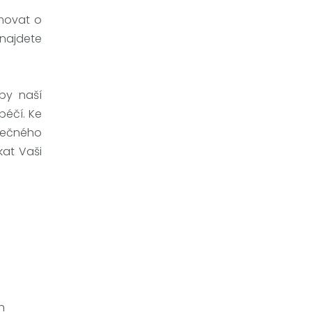
movat o
najdete
ipy naší
péčí. Ke
olečného
kat Vaši
h