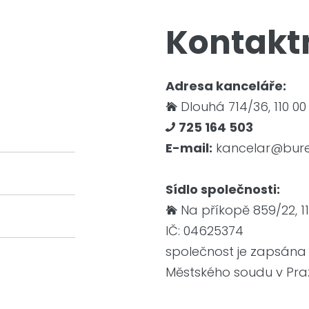
Kontakt
Adresa kanceláře:
Dlouhá 714/36, 110 00

725 164 503

E-mail:
kancelar@bure
Sídlo společnosti:
Na příkopě 859/22, 1

IČ: 04625374
společnost je zapsána
Městského soudu v Pra