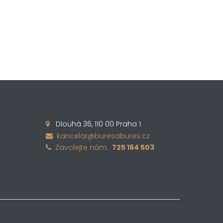
Dlouhá 36, 110 00 Praha 1

kancelar@buresabures.cz

Zavolejte nám:
725 164 503
