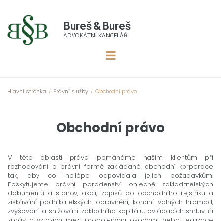
Bureš
&
Bureš
ADVOKÁTNÍ KANCELÁŘ
Hlavní stránka
Právní služby
Obchodní právo
/
/
Obchodní právo
V této oblasti práva pomáháme našim klientům při
rozhodování o právní formě zakládané obchodní korporace
tak, aby co nejlépe odpovídala jejich požadavkům.
Poskytujeme právní poradenství ohledně zakladatelských
dokumentů a stanov, akcií, zápisů do obchodního rejstříku a
získávání podnikatelských oprávnění, konání valných hromad,
zvyšování a snižování základního kapitálu, ovládacích smluv či
zpráv o vztazích mezi propojenými osobami nebo realizace