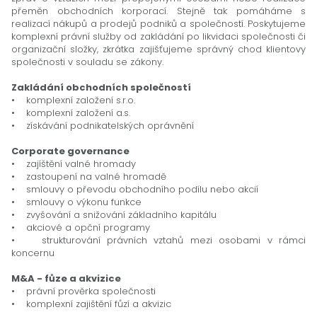
přeměn obchodních korporací. Stejně tak pomáháme s
realizací nákupů a prodejů podniků a společností. Poskytujeme
komplexní právní služby od zakládání po likvidaci společnosti či
organizační složky, zkrátka zajišťujeme správný chod klientovy
společnosti v souladu se zákony.
Zakládání obchodních společností
• komplexní založení s.r.o.
• komplexní založení a.s.
• získávání podnikatelských oprávnění
Corporate governance
• zajíštění valné hromady
• zastoupení na valné hromadě
• smlouvy o převodu obchodního podílu nebo akcií
• smlouvy o výkonu funkce
• zvyšování a snižování základního kapitálu
• akciové a opční programy
• strukturování právních vztahů mezi osobami v rámci
koncernu
M&A - fůze a akvizice
• právní prověrka společnosti
• komplexní zajištění fůzí a akvizic