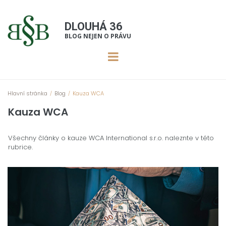
DLOU
HÁ 36
BLOG NEJEN O PRÁVU
Hlavní stránka
Blog
Kauza WCA
/
/
Kauza WCA
Všechny články o kauze WCA International s.r.o. naleznte v této
rubrice.