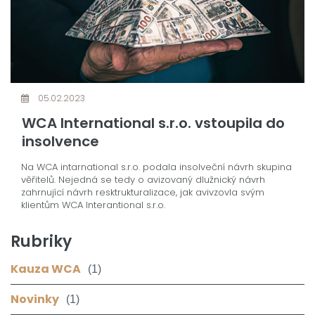
05.02.2023
WCA International s.r.o. vstoupila do
insolvence
Na WCA intarnational s.r.o. podala insolveční návrh skupina
věřitelů. Nejedná se tedy o avizovaný dlužnický návrh
zahrnující návrh resktrukturalizace, jak avivzovla svým
klientům WCA Interantional s.r.o.
Rubriky
Kauza WCA
(1)
Novinky
(1)